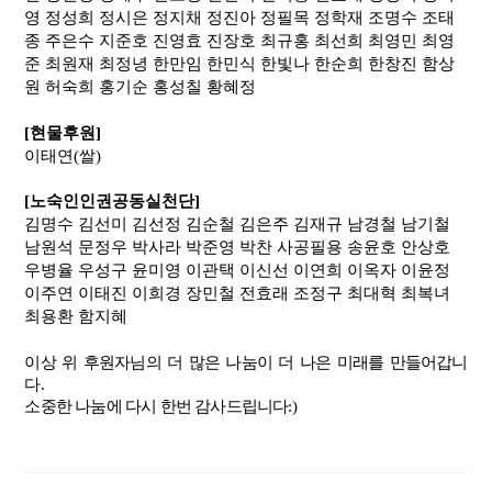
영
정성희
정시은
정지채
정진아
정필목
정학재
조명수
조태
종
주은수
지준호
진영효
진장호
최규홍
최선희
최영민
최영
준
최원재
최정녕
한만임
한민식
한빛나
한순희
한창진
함상
원
허숙희
홍기순
홍성칠
황혜정
[현물후원]
이태연(쌀)
[노숙인인권공동실천단]
김명수 김선미 김선정 김순철 김은주 김재규 남경철 남기철
남원석 문정우 박사라 박준영 박찬 사공필용 송윤호 안상호
우병율 우성구 윤미영 이관택 이신선 이연희 이옥자 이윤정
이주연 이태진 이희경 장민철 전효래 조정구 최대혁 최복녀
최용환 함지혜
이상 위 후원자님의 더 많은 나눔이 더 나은 미래를 만들어갑니
다.
소중한 나눔에 다시 한번 감사드립니다:)