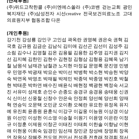
[단체후원]
(
주
)
위드고착한콜
(
주
)
이엔에스쏠라
(
주
)
코밴
걷는교회
광민
복지재단
(
주
)
삼성전자
시선
creative
전국보건의료노조
고대
의료원지부
협동조합 다온
[개인후원]
강기천
강성룡
강인구
고인섭
곽옥란
권영혜
권은숙
권혁
김
국호
김규원
김금순
김남식
김미애
김선곤
김선미
김성주
김
소림
김수나
김영철
김온
김용필
김용한
김주영
김지권
김지
선
김지혜
김한민
김현수
김현정
김형삼
김형용
김혜옥
남기
철
남원석
남재관
남철관
노지현
마정길
문영록
문진영
민병
우
민영주
박광재
박묘순
박미선
박병학
박소현
박승헌
박양
숙
박연옥
박영조
박재필
박제민
박종덕
박종영
박진호
박철
현
박태준
박하연
배수진
배윤식
배현정
백광현
백정숙
서교
진
서유미
성제호
손인수
손종도
송경규
송경용
송태웅
신권
식
신미선
신웅철
신창수
안은숙
안정희
양선혜
양선희
양재
혁
연승익
오문택
오민균
오이환
오혜란
유요한
유정옥
유지
예
유진희
윤종원
윤훈식
이강구
이길웅
이능원
이상경
이상
원
이선민
이성헌
이소영
이승철
이원기
이윤영
이은란
이정
규
이정훈
이제원
이창곤
이태진
이태희
이한솔
이향남
이현
애
이현웅
이희숙
임경민
임선재
장민균
장성배
장영희
장옥
연
장원상
장혜주
전도영
전민서
전석종
전효래
정경희
정서