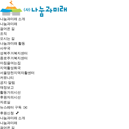
나눔과미래 소개
나눔과미래
걸어온 길
조직
오시는 길
나눔과미래 활동
사무국
성북주거복지센터
종로주거복지센터
아침을여는집
지역활성화국
서울양천지역자활센터
커뮤니티
공지·알림
재정보고
활동가의시선
후원자의시선
자료실
뉴스레터 구독 ✉️
후원신청 💕
나눔과미래 소개
나눔과미래
걸어온 길