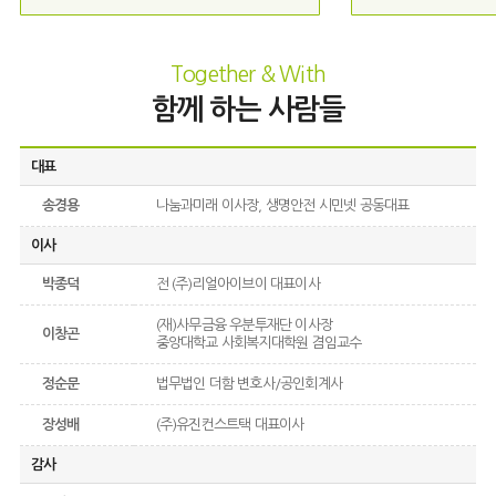
Together & With
함께 하는 사람들
대표
송경용
나눔과미래 이사장, 생명안전 시민넷 공동대표
이사
박종덕
전 (주)리얼아이브이 대표이사
(재)사무금융 우분투재단 이사장
이창곤
중앙대학교 사회복지대학원 겸임교수
정순문
법무법인 더함 변호사/공인회계사
장성배
(주)유진컨스트택 대표이사
감사