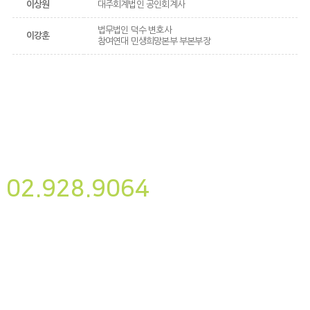
이상원
대주회계법인 공인회계사
법무법인 덕수 변호사
이강훈
참여연대 민생희망본부 부본부장
뉴스레터
구독하기
사단법인 나눔과미래
02.928.9064
후원하기
대표자명 : 송경용
사업자번호 : 220-82-07087
이메일주소 : yesnanum@yesnanum.org
주소 : 서울시 성북구 삼선교로22길 22, 502호
활동·재정보고