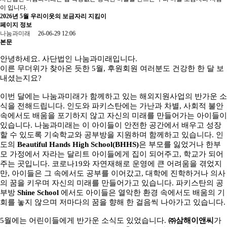
이 입니다.
2026년 5월 우리이웃의 보금자리 지킴이
페이지 정보
나눔과미래
26-06-29 12:06
본문
안녕하세요. 사단법인 나눔과미래입니다.
이른 무더위가 찾아온 듯한 5월, 후원회원 여러분도 건강한 한 달 보
내셨는지요?
이번 달에는 나눔과미래가 함께하고 있는 해외지원사업의 반가운 소
식을 전해드립니다. 인도와 파키스탄에는 가난과 차별, 사회적 불안
속에서도 배움을 포기하지 않고 자신의 미래를 만들어가는 아이들이
있습니다. 나눔과미래는 이 아이들이 안전한 공간에서 배우고 성장
할 수 있도록 기숙학교와 공부방을 지원하며 함께하고 있습니다.
인
도의
Beautiful Hands High School(BHHS)
은 부모를 잃었거나 한부
모 가정에서 자라는 달리트 아이들에게 집이 되어주고, 학교가 되어
주는 곳입니다. 코로나19와 자연재해로 운영에 큰 어려움을 겪었지
만, 아이들은 그 속에서도 공부를 이어갔고, 대학에 진학하거나 의사
의 꿈을 키우며 자신의 미래를 만들어가고 있습니다. 파키스탄의 공
부방
Shine School
에서도 아이들은 열악한 환경 속에서도 배움의 기
회를 놓지 않으며 저마다의 꿈을 향해 한 걸음씩 나아가고 있습니다.
5월에는 어린이들에게 반가운 소식도 있었습니다.
㈜삼해이앤씨
가