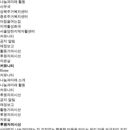
나눔과미래 활동
사무국
성북주거복지센터
종로주거복지센터
아침을여는집
지역활성화국
서울양천지역자활센터
커뮤니티
공지·알림
재정보고
활동가의시선
후원자의시선
자료실
커뮤니티
Home
커뮤니티
나눔과미래 소개
나눔과미래 활동
커뮤니티
후원자의시선
공지·알림
재정보고
활동가의시선
후원자의시선
자료실
후원자의시선
사단법인 나눔과미래는 집 걱정없는 행복한 마을을 만드는 우리 마을 보금자리 지킴