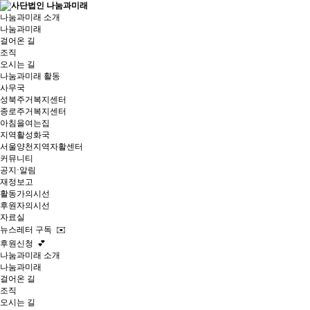
나눔과미래 소개
나눔과미래
걸어온 길
조직
오시는 길
나눔과미래 활동
사무국
성북주거복지센터
종로주거복지센터
아침을여는집
지역활성화국
서울양천지역자활센터
커뮤니티
공지·알림
재정보고
활동가의시선
후원자의시선
자료실
뉴스레터 구독 ✉️
후원신청 💕
나눔과미래 소개
나눔과미래
걸어온 길
조직
오시는 길