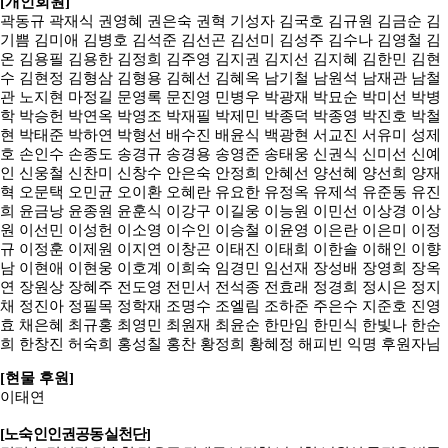
[개인회원]
곽동규
곽재식
권영혜
권은숙
권혁
기성자
김국호
김규원
김금순
김
기쁨
김미애
김병호
김석준
김선곤
김선미
김성주
김수나
김영철
김
온
김용필
김용한
김정희
김주영
김지권
김지선
김지혜
김한민
김현
수
김현정
김형삼
김형용
김혜선
김혜옥
남기철
남원석
남재관
남철
관
노지현
마정길
문영록
문진영
민병우
박광재
박묘순
박미선
박병
학
박승헌
박연옥
박영조
박재필
박제민
박종덕
박종영
박진호
박철
현
박태준
박하연
박형선
배수진
배윤식
백광현
서교진
서유미
성제
호
손인수
손종도
송경규
송경용
송영준
송태웅
신권식
신미선
신예
인
신웅철
신찬미
신창수
안은숙
안정희
안혜선
양선혜
양선희
양재
혁
오문택
오민균
오이환
오혜란
유요한
유정옥
유제석
유준동
유진
희
윤금낭
윤종원
윤훈식
이강구
이길웅
이능원
이민선
이상경
이상
원
이선민
이성헌
이소영
이수인
이승철
이윤영
이은란
이은미
이정
규
이정훈
이제원
이지연
이창곤
이태진
이태희
이한솔
이해인
이향
남
이현애 이현웅
이호계
이희숙
임경민
임선재
장성배
장영희
장옥
연
장원상
장혜주
전도영
전민서
전석종
전효래
정경희
정시은
정지
채
정진아
정필목
정학재
조명수
조엘림
조하준
주은수
지준호
진영
효
채은혜
최규홍
최영민
최원재 최윤순
한만임
한민식
한빛나
한순
희
한창진
허숙희
홍성칠
홍찬
황정희
황혜정
해피빈 익명 후원자님
[현물 후원]
이태연
[노숙인인권공동실천단]