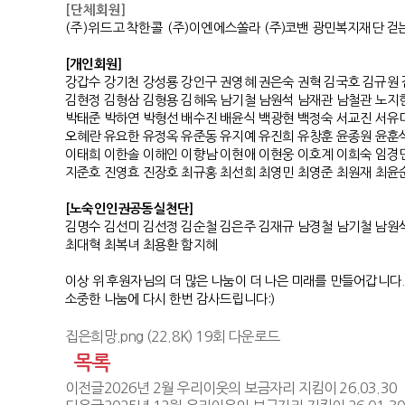
[단체회원]
(주)위드고착한콜 (
주
)
이엔에스쏠라
(
주)
코밴
광민복지재단 걷
[개인회원]
강갑수
강기천
강성룡
강인구
권영혜
권은숙
권혁
김국호
김규원
김현정
김형삼
김형용
김혜옥
남기철
남원석
남재관
남철관
노지
박태준
박하연
박형선
배수진
배윤식
백광현
백정숙
서교진
서유
오혜란
유요한
유정옥
유준동
유지예
유진희
유창훈
윤종원
윤훈
이태희
이한솔
이해인
이향남
이현애
이현웅
이호계
이희숙
임경
지준호
진영효
진장호
최규홍
최선희
최영민
최영준
최원재
최윤
[노숙인인권공동실천단]
김명수 김선미 김선정 김순철 김은주 김재규 남경철 남기철 남원
최대혁 최복녀 최용환 함지혜
이상 위 후원자님의 더 많은 나눔이 더 나은 미래를 만들어갑니다
소중한 나눔에 다시 한번 감사드립니다:)
집은희망.png
(22.8K) 19회 다운로드
목록
이전글
2026년 2월 우리이웃의 보금자리 지킴이
26.03.30