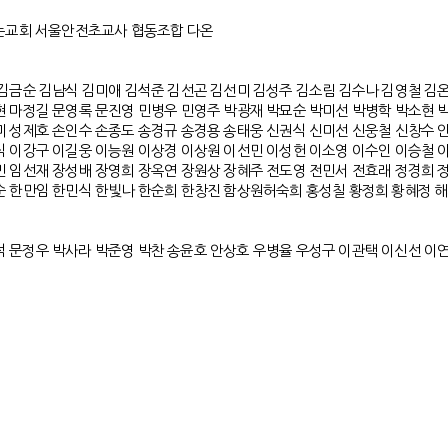
는교회 서울안전초교사
협동조합 다온
김금순
김남식
김미애
김석준
김선곤
김선미
김성주
김소림
김수나
김영철
김
현
마정길
문영록
문진영
민병우
민영주
박광재
박묘순
박미선
박병학
박소현
미
성제호
손인수
손종도
송경규
송경용
송태웅 신권식
신미선
신웅철
신창수
식
이강구
이길웅
이능원
이상경
이상원
이선민
이성헌
이소영
이수인
이승철
민
임선재
장성배
장영희
장옥연
장원상
장혜주
전도영
전민서
전효래
정경희
순
한만임
한민식
한빛나
한순희
한창진
함상원허숙희
홍성칠
황정희
황혜정 해
석 문정우 박사라 박준영 박찬 송윤호 안상호 우병율 우성구 이관택 이신선 이
.