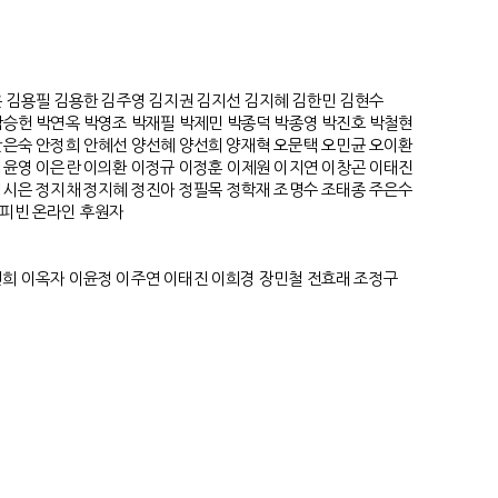
온
김용필
김용한
김주영
김지권
김지선
김지혜
김한민
김현수
박승헌
박연옥
박영조
박재필
박제민
박종덕
박종영
박진호
박철현
안은숙
안정희
안혜선
양선혜
양선희
양재혁
오문택
오민균
오이환
이윤영
이은란
이의환
이정규
이정훈
이제원
이지연
이창곤
이태진
정시은
정지채
정지혜
정진아
정필목
정학재
조명수
조태종
주은수
피빈 온라인 후원자
연희 이옥자 이윤정 이주연 이태진 이희경 장민철 전효래 조정구