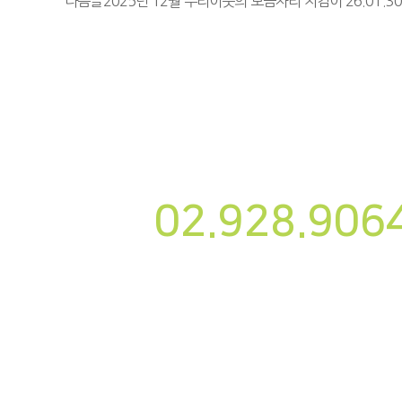
다음글
2025년 12월 우리이웃의 보금자리 지킴이
26.01.3
사단법인 나눔과미래
02.928.906
대표자명 : 송경용
사업자번호 : 220-82-07087
이메일주소 : yesnanum@yesnanum.org
주소 : 서울시 성북구 삼선교로22길 22, 502호