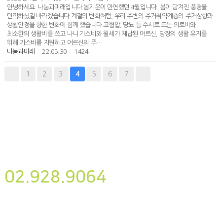
안녕하세요. 나눔과미래입니다.봄기운이 만연했던 4월입니다. 봄이 담겨진 풍경을
만끽하셨길 바라겠습니다.계절의 변화처럼, 우리 주변의 주거취약계층의 주거상향과
생활안정을 향한 변화에 함께 했습니다.고혈압, 당뇨 등 수시로 드는 의료비와
최소한의 생활비를 쓰고 나니 가스비와 월세가 체납된 어르신, 당장의 생활 유지를
위해 가스비를 지원하고 어르신의 주…
나눔과미래
22.05.30
1424
1
2
3
5
6
7
4
뉴스레터
구독하기
사단법인 나눔과미래
02.928.9064
후원하기
대표자명 : 송경용
사업자번호 : 220-82-07087
이메일주소 : yesnanum@yesnanum.org
주소 : 서울시 성북구 삼선교로22길 22, 502호