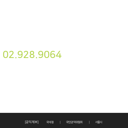
뉴스레터
구독하기
사단법인 나눔과미래
02.928.9064
후원하기
대표자명 : 송경용
사업자번호 : 220-82-07087
이메일주소 : yesnanum@yesnanum.org
주소 : 서울시 성북구 삼선교로22길 22, 502호
활동·재정보고
[공익제보]
국세청
국민권익위원회
서울시