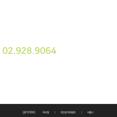
뉴스레터
구독하기
사단법인 나눔과미래
02.928.9064
후원하기
대표자명 : 송경용
사업자번호 : 220-82-07087
이메일주소 : yesnanum@yesnanum.org
주소 : 서울시 성북구 삼선교로22길 22, 502호
활동·재정보고
[공익제보]
국세청
국민권익위원회
서울시