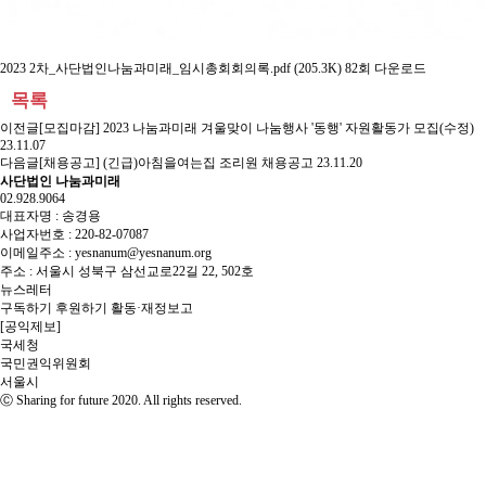
2023 2차_사단법인나눔과미래_임시총회회의록.pdf
(205.3K) 82회 다운로드
목록
이전글
[모집마감] 2023 나눔과미래 겨울맞이 나눔행사 '동행' 자원활동가 모집(수정)
23.11.07
다음글
[채용공고] (긴급)아침을여는집 조리원 채용공고
23.11.20
사단법인 나눔과미래
02.928.9064
대표자명 : 송경용
사업자번호 : 220-82-07087
이메일주소 : yesnanum@yesnanum.org
주소 : 서울시 성북구 삼선교로22길 22, 502호
뉴스레터
구독하기
후원하기
활동·재정보고
[공익제보]
국세청
국민권익위원회
서울시
Ⓒ Sharing for future 2020. All rights reserved.