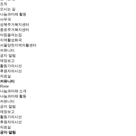
조직
오시는 길
나눔과미래 활동
사무국
성북주거복지센터
종로주거복지센터
아침을여는집
지역활성화국
서울양천지역자활센터
커뮤니티
공지·알림
재정보고
활동가의시선
후원자의시선
자료실
커뮤니티
Home
나눔과미래 소개
나눔과미래 활동
커뮤니티
공지·알림
재정보고
활동가의시선
후원자의시선
자료실
공지·알림