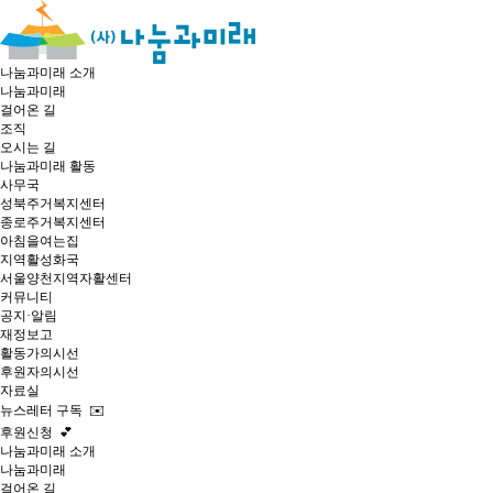
나눔과미래 소개
나눔과미래
걸어온 길
조직
오시는 길
나눔과미래 활동
사무국
성북주거복지센터
종로주거복지센터
아침을여는집
지역활성화국
서울양천지역자활센터
커뮤니티
공지·알림
재정보고
활동가의시선
후원자의시선
자료실
뉴스레터 구독 ✉️
후원신청 💕
나눔과미래 소개
나눔과미래
걸어온 길