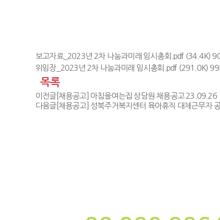
보고자료_2023년 2차 나눔과미래 임시총회.pdf
(34.4K)
위임장_2023년 2차 나눔과미래 임시총회.pdf
(291.0K) 
목록
이전글
[채용공고] 아침을여는집 상담원 채용공고
23.09.26
다음글
[채용공고] 성북주거복지센터 육아휴직 대체근무자 
사단법인 나눔과미래