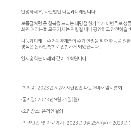
안녕하세요
.
사단법인 나눔과미래입니다
.
보름달처럼 큰 행복을 드리는 대명절 한가위가 이번주로 성
회원 여러분들 모두 가시는 귀향길 내내 평안하고 안전하길 
나눔과미래는 주거취약계층의 주거 안정을 위한 활동을 원
방식은 온라인
총회로 진행하게 되었습니다
.
임시총회는 아래와 같이 개최됩니다
.
∙
회의명
: 2023
년 제
2
차 사단법인 나눔과미래 임시총회
∙
통지일
: 2023
년
9
월 25
일
(월
)
∙
소집장소
: 온라인
결의
∙의결안건 및 자료게시
: 2023
년 9월 25일(월) ~ 2023