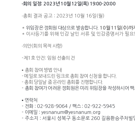
∙
회의 일정
: 2023
년 10
월 12
일(목) 19:00-20:00
∙총회 결과 공고 : 2023년 10월 16일(월)
*
위임장은 정회원 대상으로 발송합니다
.
10
월
11
일
(
수
)
까
* 이사등기를 위해 인감 날인 서류 및 인감증명서가 필요
∙
의안
(
회의 목적 사항
)
-
제
1
호 안건
:
임원 선출의 건
▪
총회 참여 방법 안내
- 메일로 보내드린 링크로 총회 참여 신청을 합니다.
- 총회 당일날 줌 온라인 총회를 진행합니다.
-
총회 참여가 어려운 정회원은 미리 위임장을 작성하시어 팩스,
▪
연락처
-
전화
: 02-928-9064 /
팩스
: 02-922-5945
-
이메일
: yesnanum@yesnanum.org
- 주소지 : 서울시 성북구 동소문로 260 길음환승주차빌