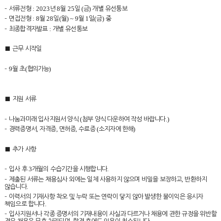
: 2023
8
25
(
)
–
서류전형
년
월
일
금
개별 유선통보
: 8
28
(
) ~ 9
1
(
)
–
면접전형
월
일
월
월
일
금
중
:
–
최종합격자발표
개별 유선통보
■
근무 시작일
9
(
)
–
월 초
협의가능
■
지원 서류
(
.)
–
나눔과미래 입사지원서 양식
첨부 양식 다운하여 작성 바랍니다
,
,
,
(
)
–
경력증명서
자격증
면허증
수료증
소지자에 한해
■
추가 사항
3
.
–
입사 후
개월의 수습기간을 시행합니다
,
–
제출된 서류는 채용심사 외에는 일체 사용하지 않으며 비밀을 보장하고
반환하지
.
않습니다
–
이력서의 기재사항 착오 및 누락 또는 연락이 닿지 않아 발생한 불이익은 응시자
.
책임으로 합니다
–
입사지원서나 각종 증명서의 기재내용이 사실과 다르거나 채용에 관한 규정을 위반할