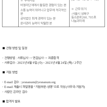
※
우대사항
비영리단체에서 활동한 경험이 있는 분
※
근무 위치
소통 능력이 뛰어나고 업무에 적극적인
-
분
서울시 성북구
260, 705
동소문로
호
공익법인 회계 경력이 있는 분
나눔과미래
문서관리 능력이 탁월한 분
■
전형 방법 및 일정
:
–
전형방법
서류심사
→
면접심사
→
최종합격
: 2023
8
9
(
) ~ 2023
8
24
(
) / 2
–
서류접수
년
월
일
수
년
월
일
목
주간
■
지원 방법
E-mail
: yesnanum@yesnanum.org
–
접수
E-mail
“
-
”
(
-
)
–
제출시 파일명을
지원부문
성명
으로 작성
사무국
지원자
–
사람인 온라인 접수
■
합격자 발표