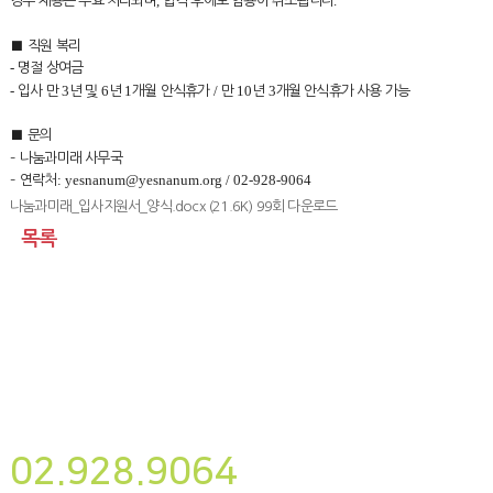
,
.
경우 채용은 무효 처리되며
합격 후에도 임용이 취소됩니다
■
직원 복리
-
명절 상여금
-
3
6
1
/
10
3
입사 만
년 및
년
개월 안식휴가
만
년
개월 안식휴가 사용 가능
■
문의
–
나눔과미래 사무국
: yesnanum@yesnanum.org /
02-928-9064
–
연락처
나눔과미래_입사지원서_양식.docx
(21.6K) 99회 다운로드
목록
뉴스레터
구독하기
사단법인 나눔과미래
02.928.9064