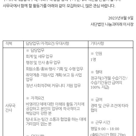
,
.
사무국에서 함께 할 활동가를 아래와 같이 모집하오니
많은 관심 바랍니다
2023
8
9
년
월
일
사단법인 나눔과미래 이사장
/
/
직책
담당업무
자격요건
우대사항
기타사항
※
담당업무
※
인원
회계 및 세무 업무
1
명
행정 및 인사 총무 업무
/
/
회원소통
홍보
행사 기획 및 수행 업무
※
형태
/
취약계층 지원사업 계획
보고 등 사업
(3
/
정규직
개월 수습기간
업무
수습기간동안 급여의
청년 사회적주택 커뮤니티 지원 업무
100%
)
지급
※
자격요건
※
급여
비영리단체에 대한 이해와 활동 가치에
사무국
경력 및 근무 조건에 따라
공감하고 본인의 업무에 적극적이고
간사
협의
책임감이 강한 분
팀내 또는 팀간 소통과 협업을 하는 데에
※
근무 시간
거리낌이 없는 분
9:00 ~ 18:00
평일
(
)
출퇴근시간 협의 가능