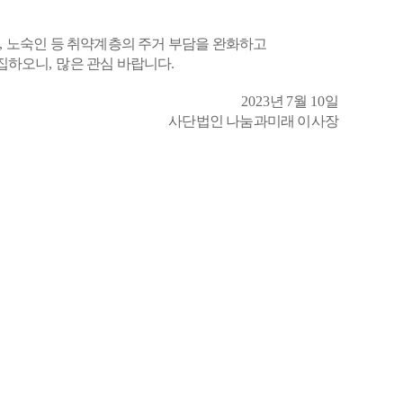
,
노숙인 등 취약계층의 주거 부담을 완화하고
모집하오니
,
많은 관심 바랍니다
.
2023
년
7
월
10
일
사단법인 나눔과미래 이사장