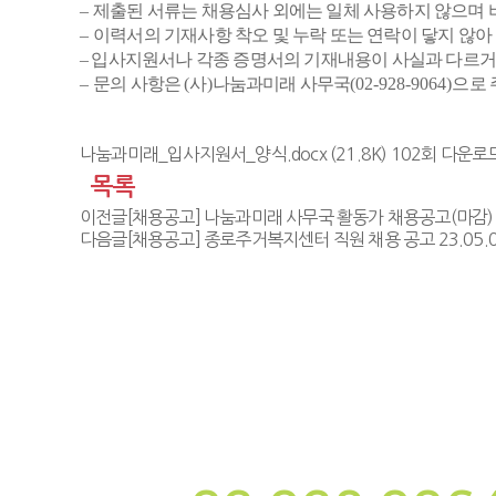
–
제출된 서류는 채용심사 외에는 일체 사용하지 않으며
–
이력서의 기재사항 착오 및 누락 또는 연락이 닿지 않
–
입사지원서나 각종 증명서의 기재내용이 사실과 다르거나
–
문의 사항은
(
사
)
나눔과미래 사무국
(02-928-9064)
으로 
나눔과미래_입사지원서_양식.docx
(21.8K) 102회 다운로
목록
이전글
[채용공고] 나눔과미래 사무국 활동가 채용공고(마감)
다음글
[채용공고] 종로주거복지센터 직원 채용 공고
23.05.
사단법인 나눔과미래