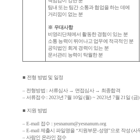
책임감이 강한 분
팀내 또는 팀간 소통과 협업을 하는 데에
거리낌이 없는 분
※
우대사항
비영리단체에서 활동한 경험이 있는 분
소통 능력이 뛰어나고 업무에 적극적인 분
공익법인 회계 경력이 있는 분
문서관리 능력이 탁월한 분
■
전형 방법 및 일정
–
전형방법
:
서류심사
→
면접심사
→
최종합격
–
서류접수
: 2023
년
7
월
10
일
(
월
) ~ 2023
년
7
월
21
일
(
금
)
■
지원 방법
–
E-mail
접수
: yesnanum@yesnanum.org
–
E-mail
제출시 파일명을
“
지원부문
-
성명
”
으로 작성
(
사
–
사람인 온라인 접수