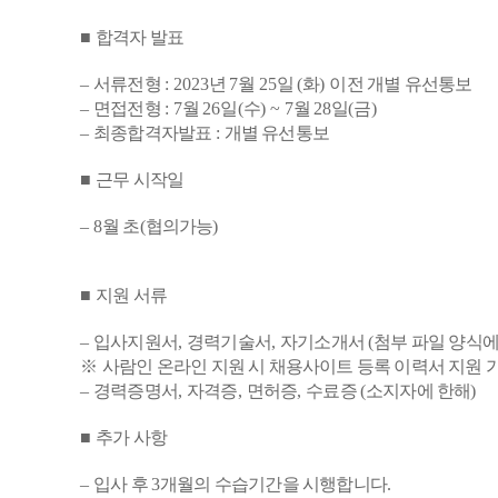
■
합격자 발표
–
서류전형
: 2023
년
7
월
25
일
(
화
)
이전 개별 유선통보
–
면접전형
: 7
월
26
일
(
수
) ~ 7
월
28
일
(
금
)
–
최종합격자발표
:
개별 유선통보
■
근무 시작일
–
8
월 초
(
협의가능
)
■
지원 서류
–
입사지원서
,
경력기술서
,
자기소개서
(
첨부 파일 양식에
※
사람인 온라인 지원 시 채용사이트 등록 이력서 지원 
–
경력증명서
,
자격증
,
면허증
,
수료증
(
소지자에 한해
)
■
추가 사항
–
입사 후
3
개월의 수습기간을 시행합니다
.