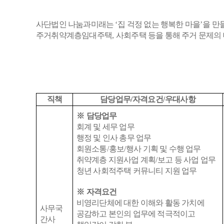
사단법인 나눔과미래는
‘
집 걱정 없는 행복한 마을
’
을 만
주거취약계층임대주택
,
사회주택 등을 통해 주거 문제의
직책
담당업무
/
자격요건
/
우대사항
※
담당업무
회계 및 세무 업무
행정 및 인사 총무 업무
회원소통
/
홍보
/
행사 기획 및 수행 업무
취약계층 지원사업 계획
/
보고 등 사업 업무
청년 사회적주택 커뮤니티 지원 업무
※
자격요건
비영리단체에 대한 이해와 활동 가치에
사무국
공감하고 본인의 업무에 적극적이고
간사