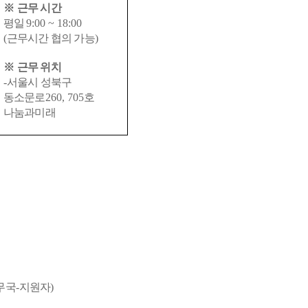
※
근무 시간
평일
9:00 ~ 18:00
(
근무시간 협의 가능
)
※
근무 위치
-
서울시 성북구
동소문로
260, 705
호
나눔과미래
무국
-
지원자
)