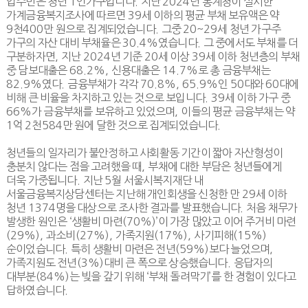
입주민은 청년
1
인가구입니다
.
지난
2024
년 통계청이 실시한
가계금융복지조사에 따르면
39
세 이하의 평균 부채 보유액은 약
9
천
400
만 원으로 집계되었습니다
.
그중
20~29
세 청년 가구주
가구의 자산 대비 부채율은
30.4%
였습니다
.
그 중에서도 부채를 더
구분하자면
,
지난
2024
년 기준
20
세 이상
39
세 이하 청년층의 부채
중 담보대출은
68.2%,
신용대출은
14.7%
로 총 금융부채는
82.9%
였다
.
금융부채가 각각
70.8%, 65.9%
인
50
대와
60
대에
비해 큰 비율을 차지하고 있는 것으로 보입니다
. 39
세 이하 가구 중
66%
가 금융부채를 보유하고 있었으며
,
이들의 평균 금융부채는 약
1
억
2
천
584
만 원에 달한 것으로 집계되었습니다
.
청년들의 일자리가 불안정하고 사회활동 기간이 짧아 자산형성이
충분치 않다는 점을 고려했을 때
,
부채에 대한 부담은 청년들에게
더욱 가중됩니다
.
지난
5
월 서울시복지재단 내
서울금융복지상담센터는 지난해 개인회생을 신청한 만
29
세 이하
청년
1374
명을 대상으로 조사한 결과를 발표했습니다
.
처음 채무가
발생한 원인은
‘
생활비 마련
(70%)’
이 가장 많았고 이어 주거비 마련
(29%),
과소비
(27%),
가족지원
(17%),
사기피해
(15%)
순이었습니다
.
특히 생활비 마련은 전년
(59%)
보다 늘었으며
,
가족지원도 전년
(3%)
대비 큰 폭으로 상승했습니다
.
응답자의
대부분
(84%)
는 빚을 갚기 위해
‘
부채 돌려막기
’
를 한 경험이 있다고
답하였습니다
.