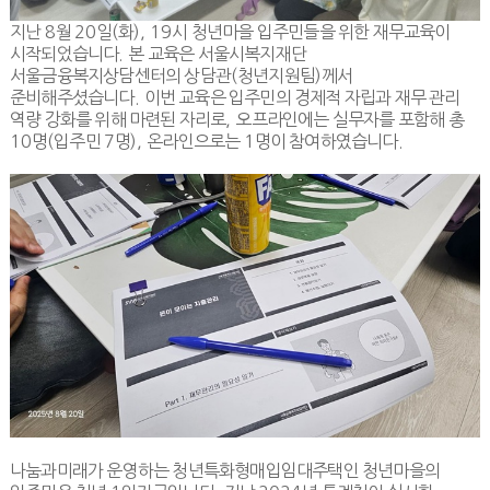
지난
8
월
20
일
(
화
), 19
시 청년마을 입주민들을 위한 재무교육이
시작되었습니다
.
본 교육은 서울시복지재단
서울금융복지상담센터의 상담관
(
청년지원팀
)
께서
준비해주셨습니다
.
이번 교육은 입주민의 경제적 자립과 재무 관리
역량 강화를 위해 마련된 자리로
,
오프라인에는 실무자를 포함해 총
10
명
(
입주민
7
명
),
온라인으로는
1
명이 참여하였습니다
.
나눔과미래가 운영하는 청년특화형매입임대주택인 청년마을의