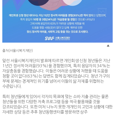
▲
출처(서울시복지재단)
앞선 서울시복지재단의 발표에 따르면 개인회생 신청 청년들은 지난
1
년간 정서적 어려움
(93%)
을 경험했으며
,
특히 응답자의
34%
는
자살충동을 경험했습니다
.
이들은 어려운 상황에 처했을 때 도움을
청할 곳이 없다
(63%)
는 답변도 함께 집계되었습니다
.
청년 가구의
부채 문제는 경제적인 위기를 넘어서 이들의 삶 자체를 위협하는
수준입니다
.
특히 청년들에게 있어서 각자의 목표에 맞는 소비
·
지출 관리는 물론
청년들을 위한 다양한 저축 프로그램 등을 적극 활용해줄 것을
강조되었습니다
.
또한 미처 나누지 못한 개개인의 고민과 상황에 대한
자세한 상담 등은 추후 청년동행센터를 방문하면 상주