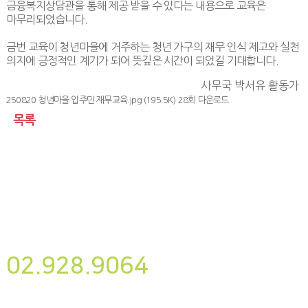
금융복지상담관을 통해 제공 받을 수 있다는 내용으로 교육은
마무리되었습니다
.
금번 교육이 청년마을에 거주하는 청년 가구의 재무 인식 제고와 실천
의지에 긍정적인 계기가 되어 뜻깊은 시간이 되었길 기대합니다
.
사무국 박서유 활동가
250820 청년마을 입주민 재무교육.jpg
(195.5K) 28회 다운로드
목록
뉴스레터
구독하기
사단법인 나눔과미래
02.928.9064
후원하기
대표자명 : 송경용
사업자번호 : 220-82-07087