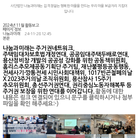
사단법인 나눔과미래는 집 걱정없는 행복한 마을을 만드는 우리 마을 보금자리 지킴이
입니다.
2024년 11월 활동보고
페이지 정보
나눔과미래
24-11-28 12:45
본문
나눔과미래는 주거권네트워크,
주택임대차보호법개정연대, 공공임대주택두배로연대,
용산정비창 개발의 공공성 강화를 위한 공동책위원회,
홈리스추모제공동기획단 주거팀, 재난불평등공동행동,
전세사기·깡통전세 시민사회대책위, 1017빈곤철폐의날
X 2023주거의날 조직위원회, 용산참사 15주기
추모위원회, 총선주거권연대, 권리중심노동자해복투 등
주거권 보장을 위한 연대를 이어갑니다.
활동에 대한
내용은 링크 연결되어 있으니 문구를 클릭하시거나 첨부
파일을 확인 해주세요:-)